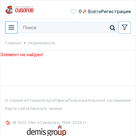
Сохранить
0
Войти
Регистрация
Введите цифры с картинки
Нажимая кнопку, вы даете
согласие на обработку
персональных данных
Главная1
Недвижимость
Перезвонить мне
Элемент не найден!
О сервисе
Отзывы
Услуги
Офисы
Пользовательское соглашение
Карта сайта
Заказать звонок
© ООО «АН «Суворов», 1994-2026 гг.