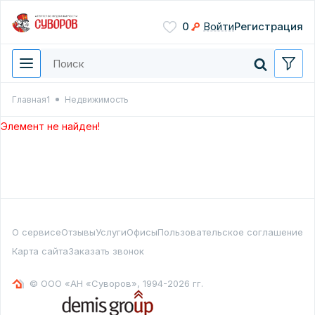
Сохранить
0
Войти
Регистрация
Введите цифры с картинки
Нажимая кнопку, вы даете
согласие на обработку
персональных данных
Главная1
Недвижимость
Перезвонить мне
Элемент не найден!
О сервисе
Отзывы
Услуги
Офисы
Пользовательское соглашение
Карта сайта
Заказать звонок
© ООО «АН «Суворов», 1994-2026 гг.