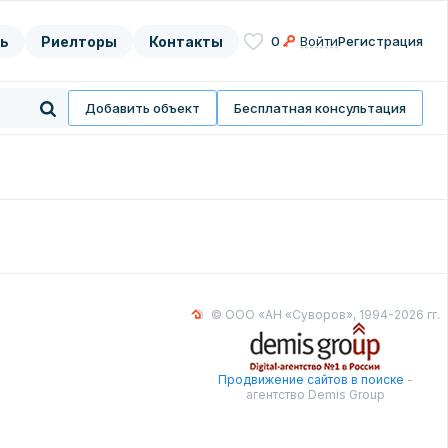
ь
Риелторы
Контакты
0
Войти
Регистрация
асие на
нных
Добавить объект
Бесплатная консультация
© ООО «АН «Суворов», 1994-2026 гг.
Продвижение сайтов в поиске
-
агентство Demis Group