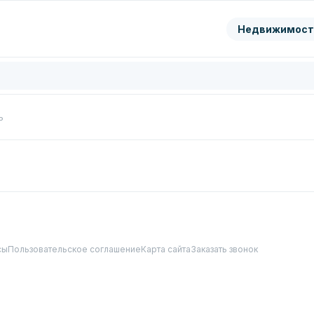
ранить
Недвижимост
цифры с картинки
Нажимая кнопку, вы даете согл
обработку
персональных да
Перезвонить мне
ь
сы
Пользовательское соглашение
Карта сайта
Заказать звонок