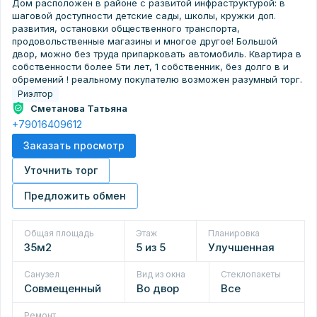
Дом расположен в районе с развитой инфраструктурой: в
шаговой доступности детские сады, школы, кружки доп.
развития, остановки общественного транспорта,
продовольственные магазины и многое другое! Большой
двор, можно без труда припарковать автомобиль. Квартира в
собственности более 5ти лет, 1 собственник, без долго в и
обремений ! реальному покупателю возможен разумный торг.
Риэлтор
Сметанова Татьяна
+79016409612
Заказать просмотр
Уточнить торг
Предложить обмен
Общая площадь
Этаж
Планировка
35м2
5 из 5
Улучшенная
Санузел
Вид из окна
Стеклопакеты
Совмещенный
Во двор
Все
Ремонт