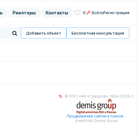
ь
Риелторы
Контакты
0
Войти
Регистрация
асие на
нных
Добавить объект
Бесплатная консультация
© ООО «АН «Суворов», 1994-2026 гг.
Продвижение сайтов в поиске
-
агентство Demis Group