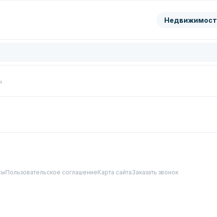
ранить
Недвижимост
цифры с картинки
Нажимая кнопку, вы даете согл
обработку
персональных да
Перезвонить мне
ь
сы
Пользовательское соглашение
Карта сайта
Заказать звонок