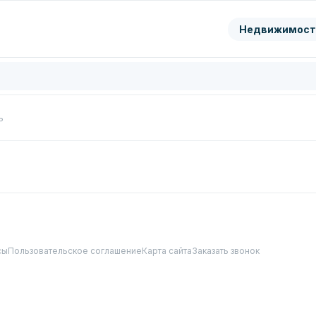
ранить
Недвижимост
цифры с картинки
Нажимая кнопку, вы даете согл
обработку
персональных да
Перезвонить мне
ь
сы
Пользовательское соглашение
Карта сайта
Заказать звонок