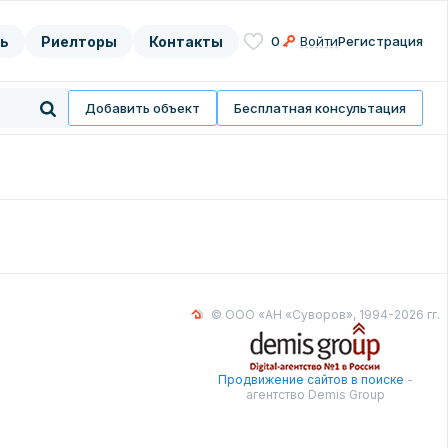
ь
Риелторы
Контакты
0
Войти
Регистрация
асие на
нных
Добавить объект
Бесплатная консультация
© ООО «АН «Суворов», 1994-2026 гг.
Продвижение сайтов в поиске
-
агентство Demis Group