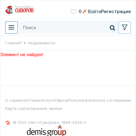
Сохранить
0
Войти
Регистрация
Введите цифры с картинки
Нажимая кнопку, вы даете
согласие на обработку
персональных данных
Главная1
Недвижимость
Перезвонить мне
Элемент не найден!
О сервисе
Отзывы
Услуги
Офисы
Пользовательское соглашение
Карта сайта
Заказать звонок
© ООО «АН «Суворов», 1994-2026 гг.