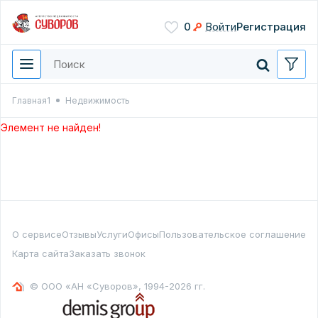
Сохранить
0
Войти
Регистрация
Введите цифры с картинки
Нажимая кнопку, вы даете
согласие на обработку
персональных данных
Главная1
Недвижимость
Перезвонить мне
Элемент не найден!
О сервисе
Отзывы
Услуги
Офисы
Пользовательское соглашение
Карта сайта
Заказать звонок
© ООО «АН «Суворов», 1994-2026 гг.