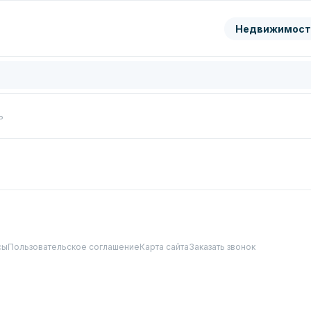
ранить
Недвижимост
цифры с картинки
Нажимая кнопку, вы даете согл
обработку
персональных да
Перезвонить мне
ь
сы
Пользовательское соглашение
Карта сайта
Заказать звонок