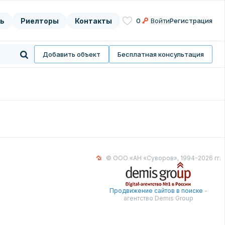
ь
Риелторы
Контакты
0
Войти
Регистрация
асие на
нных
Добавить объект
Бесплатная консультация
© ООО «АН «Суворов», 1994-2026 гг.
Продвижение сайтов в поиске
-
агентство Demis Group