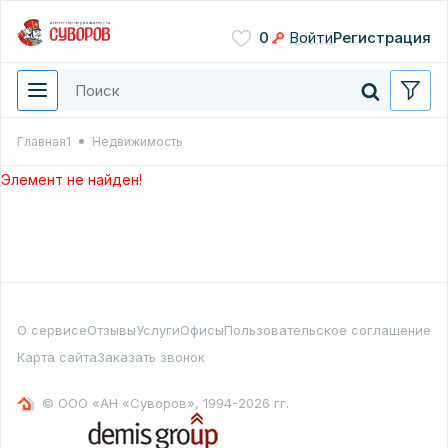
Сохранить
0
Войти
Регистрация
Введите цифры с картинки
Нажимая кнопку, вы даете
согласие на обработку
персональных данных
Главная1
Недвижимость
Перезвонить мне
Элемент не найден!
О сервисе
Отзывы
Услуги
Офисы
Пользовательское соглашение
Карта сайта
Заказать звонок
© ООО «АН «Суворов», 1994-2026 гг.