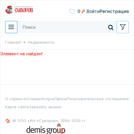
Сохранить
0
Войти
Регистрация
Введите цифры с картинки
Нажимая кнопку, вы даете
согласие на обработку
персональных данных
Главная1
Недвижимость
Перезвонить мне
Элемент не найден!
О сервисе
Отзывы
Услуги
Офисы
Пользовательское соглашение
Карта сайта
Заказать звонок
© ООО «АН «Суворов», 1994-2026 гг.