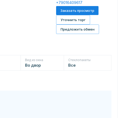
+79016409617
Заказать просмотр
Уточнить торг
Предложить обмен
т
Вид из окна
Стеклопакеты
Во двор
Все