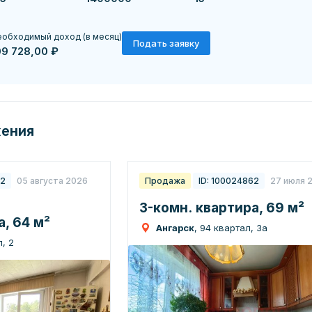
обходимый доход (в месяц)
Подать заявку
09 728,00 ₽
жения
22
05 августа 2026
Продажа
ID: 100024862
27 июля 
3-комн. квартира, 69 м²
, 64 м²
Ангарск
, 94 квартал, 3а
, 2