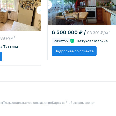
6 500 000 ₽ /
93 391 ₽/м²
188 ₽/м²
Риэлтор
Петухова Марина
а Татьяна
Подробнее об объекте
сы
Пользовательское соглашение
Карта сайта
Заказать звонок