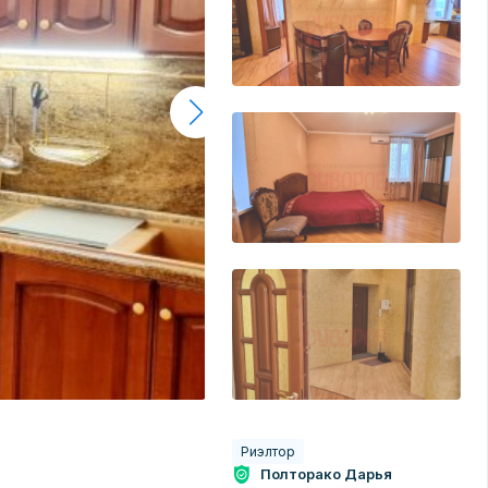
Риэлтор
Полторако Дарья