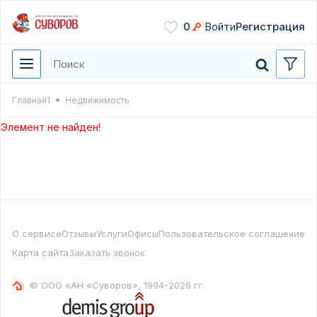
Сохранить
0
Войти
Регистрация
Введите цифры с картинки
Нажимая кнопку, вы даете
согласие на обработку
персональных данных
Главная1
Недвижимость
Перезвонить мне
Элемент не найден!
О сервисе
Отзывы
Услуги
Офисы
Пользовательское соглашение
Карта сайта
Заказать звонок
© ООО «АН «Суворов», 1994-2026 гг.