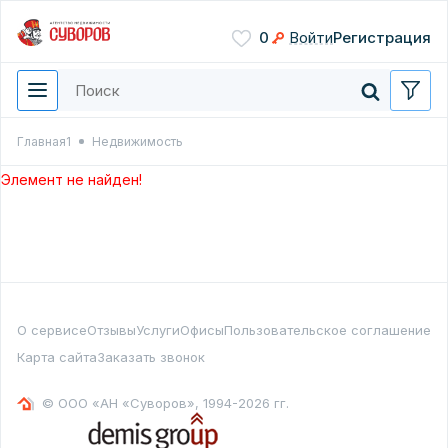
Сохранить
0
Войти
Регистрация
Введите цифры с картинки
Нажимая кнопку, вы даете
согласие на обработку
персональных данных
Главная1
Недвижимость
Перезвонить мне
Элемент не найден!
О сервисе
Отзывы
Услуги
Офисы
Пользовательское соглашение
Карта сайта
Заказать звонок
© ООО «АН «Суворов», 1994-2026 гг.