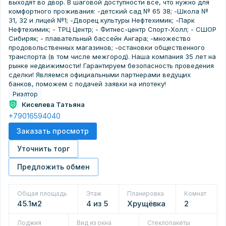
выходят во двор. В шаговой доступности все, что нужно для
комфортного проживания: -детский сад № 65 38; -Школа №
31, 32 и лицей №1; -Дворец культуры Нефтехимик; -Парк
Нефтехимик; - ТРЦ Центр; - Фитнес-центр Спорт-Холл; - СШОР
Сибиряк; - плавательный бассейн Ангара; -множество
продовольственных магазинов; -остановки общественного
транспорта (в том числе межгород). Наша компания 35 лет на
рынке недвижимости! Гарантируем безопасность проведения
сделки! Являемся официальными партнерами ведущих
банков, поможем с подачей заявки на ипотеку!
Риэлтор
Киселева Татьяна
+79016594040
Заказать просмотр
Уточнить торг
Предложить обмен
Общая площадь
Этаж
Планировка
Комнат
45.1м2
4 из 5
Хрущёвка
2
Лоджия
Вид из окна
Стеклопакеты