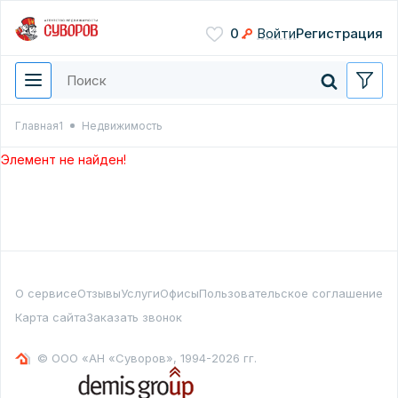
Сохранить
0
Войти
Регистрация
Введите цифры с картинки
Нажимая кнопку, вы даете
согласие на обработку
персональных данных
Главная1
Недвижимость
Перезвонить мне
Элемент не найден!
О сервисе
Отзывы
Услуги
Офисы
Пользовательское соглашение
Карта сайта
Заказать звонок
© ООО «АН «Суворов», 1994-2026 гг.