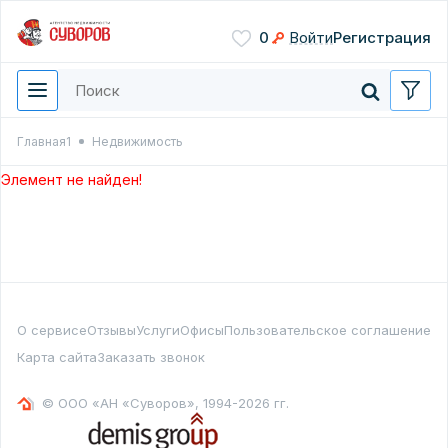
Сохранить
0
Войти
Регистрация
Введите цифры с картинки
Нажимая кнопку, вы даете
согласие на обработку
персональных данных
Главная1
Недвижимость
Перезвонить мне
Элемент не найден!
О сервисе
Отзывы
Услуги
Офисы
Пользовательское соглашение
Карта сайта
Заказать звонок
© ООО «АН «Суворов», 1994-2026 гг.