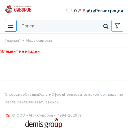
Сохранить
0
Войти
Регистрация
Введите цифры с картинки
Нажимая кнопку, вы даете
согласие на обработку
персональных данных
Главная1
Недвижимость
Перезвонить мне
Элемент не найден!
О сервисе
Отзывы
Услуги
Офисы
Пользовательское соглашение
Карта сайта
Заказать звонок
© ООО «АН «Суворов», 1994-2026 гг.