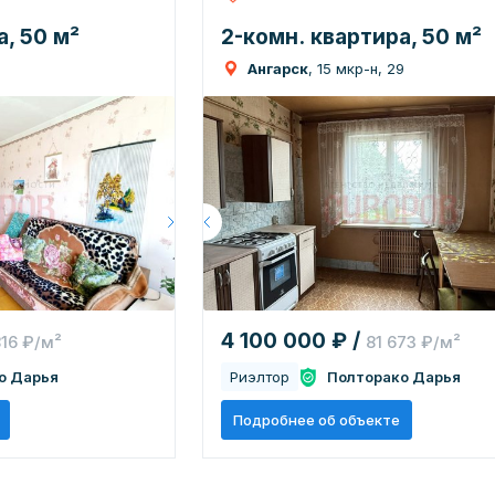
, 50 м²
2-комн. квартира, 50 м²
Ангарск
, 15 мкр-н, 29
4 100 000 ₽ /
816 ₽/м²
81 673 ₽/м²
о Дарья
Риэлтор
Полторако Дарья
Подробнее об объекте