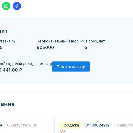
дит
тавка, %
Первоначальный взнос, ₽
На срок, лет
обходимый доход (в месяц)
Подать заявку
0 441,00 ₽
жения
34
05 августа 2026
Продажа
ID: 100024912
04 август