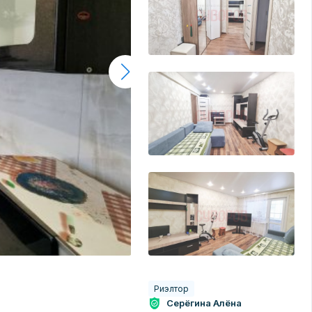
Риэлтор
Серёгина Алёна