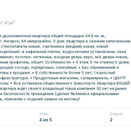
97 ₽/м²
двухкомнатная квартира общей площадью 44.6 кв. м.,
г. Ангарск, 6А микрорайон, 5 дом. Квартира в свежем капитальном
 стеклопакеты новые, сантехника (медная) новая, новый
аздельный- в кафельной плитке, водосчетчики установлены, окна
аминат, потолки- натяжные, входная дверь евро, м/к двери новые,
ым профилем, обшит. Особенности: • 4 этаж 5-ти этажного дома; 
Хорошие соседи, порядочные, спокойные; • Без обременений и
товы к продаже; • В собственности более 5 лет, 1 взрослый
нфраструктура: • Продуктовые магазины, супермаркеты; • ЦЕНТР
колы; • Все остановка общественного транспорта. Квартира ВАШЕЙ
 квартира ждёт своего владельца! Наша компания 30 лет на рынке
м безопасность проведения сделки! Являемся официальными
, поможем с подачей заявки на ипотеку!
Этаж
Комнат
4 из 5
2