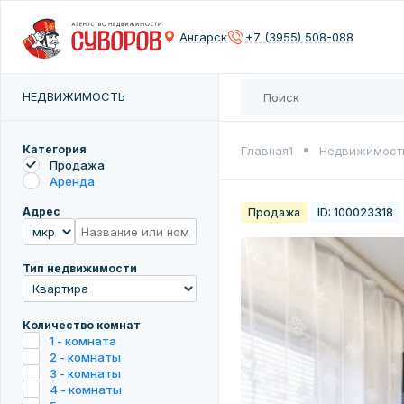
Контактны
Контактны
Сох
Ангарск
+7 (3955) 508-088
Введите 
Введите 
Количест
НЕДВИЖИМОСТЬ
Введите 
Введите 
Цена
Категория
Главная1
Недвижимост
Продажа
Аренда
Адрес
Продажа
ID: 100023318
Введите 
Тип недвижимости
Количество комнат
1 - комната
2 - комнаты
3 - комнаты
4 - комнаты