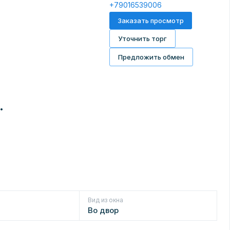
+79016539006
Заказать просмотр
Уточнить торг
Предложить обмен
•
Вид из окна
Во двор