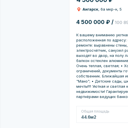
Ангарск
, 6а мкр-н, 5
4 500 000 ₽ /
100 8
К вашему вниманию уютная 
расположенная по адресу: 
ремонте: выравнены стены,
электросчётчик, санузел р
выходят во двор, на полу л
балкон остеклен алюминиев
Очень теплая, светлая; • 
ограничений, документы го
собственник. Ближайшая и
"Мано"; • Детские сады, ш
мечты!!!! Уютная и светлая
недвижимости! Гарантируе
партнёрами ведущих банков
Общая площадь
44.6м2