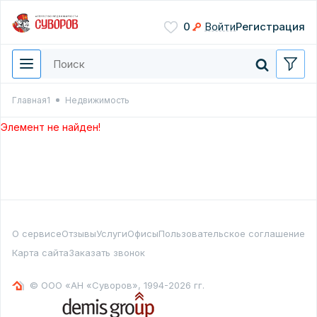
Сохранить
0
Войти
Регистрация
Введите цифры с картинки
Нажимая кнопку, вы даете
согласие на обработку
персональных данных
Главная1
Недвижимость
Перезвонить мне
Элемент не найден!
О сервисе
Отзывы
Услуги
Офисы
Пользовательское соглашение
Карта сайта
Заказать звонок
© ООО «АН «Суворов», 1994-2026 гг.