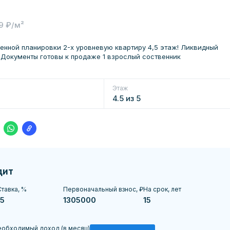
9 ₽/м²
енной планировки 2-х уровневую квартиру 4,5 этаж! Ликвидный
 Документы готовы к продаже 1 взрослый соственник
Этаж
4.5 из 5
дит
тавка, %
Первоначальный взнос, ₽
На срок, лет
обходимый доход (в месяц)