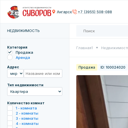
Контактны
Контактны
Сох
Ангарск
+7 (3955) 508-088
Введите 
Введите 
Количест
НЕДВИЖИМОСТЬ
Введите 
Введите 
Цена
Категория
Главная1
Недвижимост
Продажа
Аренда
Адрес
Продажа
ID: 100024020
Введите 
Тип недвижимости
Количество комнат
1 - комната
2 - комнаты
3 - комнаты
4 - комнаты