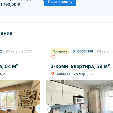
Подать заявку
01 793,00 ₽
жения
22
05 августа 2026
Продажа
ID: 100024918
04 август
, 64 м²
3-комн. квартира, 58 м²
, 2
Ангарск
, 17А мкр-н, 23