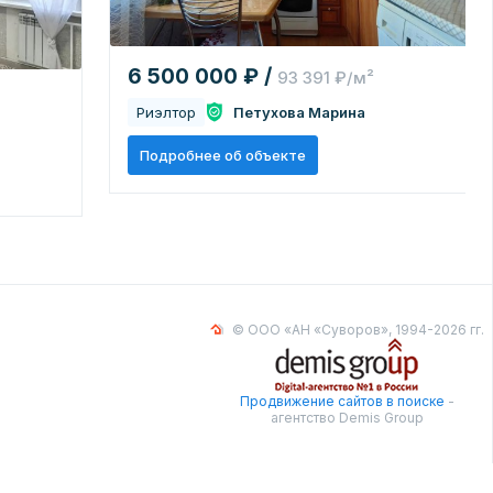
6 500 000 ₽ /
93 391 ₽/м²
Риэлтор
Петухова Марина
Подробнее об объекте
© ООО «АН «Суворов», 1994-2026 гг.
Продвижение сайтов в поиске
-
агентство Demis Group