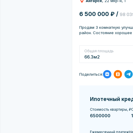
Ангарск
, 22 мкр-н, 1
6 500 000 ₽ /
98 03
Продам 3 комнатную улучш
район. Состояние хорошее
Общая площадь
66.3м2
Поделиться:
Ипотечный кре
Стоимость квартиры, ₽
С
Ежемесячный платеж
Не