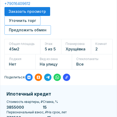
+79016409612
Заказать просмотр
Уточнить торг
Предложить обмен
Общая площадь
Этаж
Планировка
Комнат
45м2
5 из 5
Хрущёвка
2
Лоджия
Вид из окна
Стеклопакеты
Нет
На улицу
Все
Поделиться:
Ипотечный кредит
Стоимость квартиры, ₽
Ставка, %
Первоначальный взнос, ₽
На срок, лет