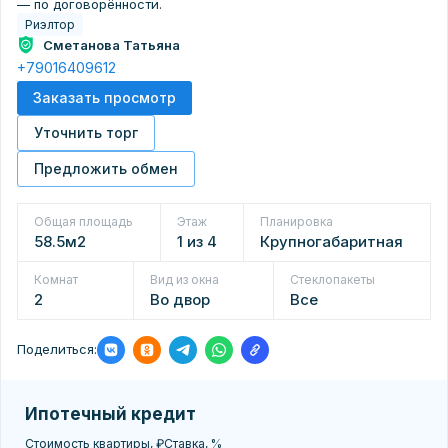
— по договорённости.
Риэлтор
Сметанова Татьяна
+79016409612
Заказать просмотр
Уточнить торг
Предложить обмен
Общая площадь
Этаж
Планировка
58.5м2
1 из 4
Крупногабаритная
Комнат
Вид из окна
Стеклопакеты
2
Во двор
Все
Поделиться:
Ипотечный кредит
Стоимость квартиры, ₽
Ставка, %