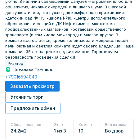
уютно. В наличии совмещенный санузел – огромный плюс для
общежития, никаких очередей и лишнего шума. В шаговой
доступности все, что нужно для комфортного проживания:
-детский сад № 115; -школа №10; -центры дополнительного
образования и секций в ДК Нефтехимик; -множество
продовольственных магазинов; -остановки общественного
транспорта (в том числе межгород) и многое другое. В
комнате все остается, кроме телевизора и микроволновой
печи. Уютная и светлая комната ждёт своего владельца! Наша
компания 35 лет на рынке недвижимости! Гарантируем
безопасность проведения сделки!
Риэлтор
Киселева Татьяна
+79016594040
Заказать просмотр
Уточнить торг
Предложить обмен
Общая площадь
Этаж
Комнат
Вид из окна
24.2м2
1 из 3
10
Во двор