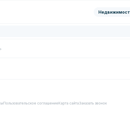
ранить
Недвижимост
цифры с картинки
Нажимая кнопку, вы даете согл
обработку
персональных да
Перезвонить мне
ь
сы
Пользовательское соглашение
Карта сайта
Заказать звонок