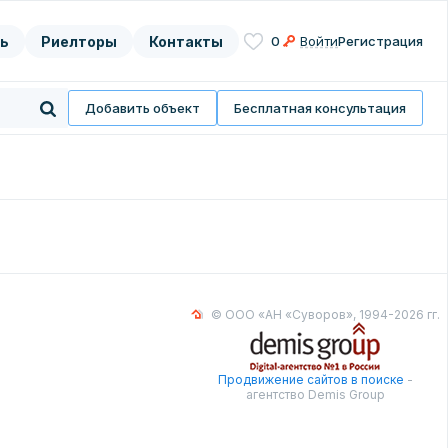
ь
Риелторы
Контакты
0
Войти
Регистрация
асие на
нных
Добавить объект
Бесплатная консультация
© ООО «АН «Суворов», 1994-2026 гг.
Продвижение сайтов в поиске
-
агентство Demis Group