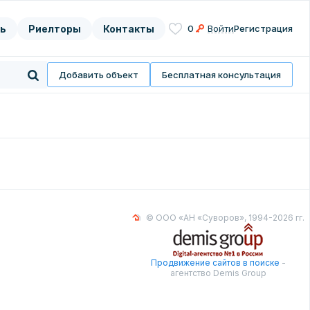
ь
Риелторы
Контакты
0
Войти
Регистрация
асие на
нных
Добавить объект
Бесплатная консультация
© ООО «АН «Суворов», 1994-2026 гг.
Продвижение сайтов в поиске
-
агентство Demis Group