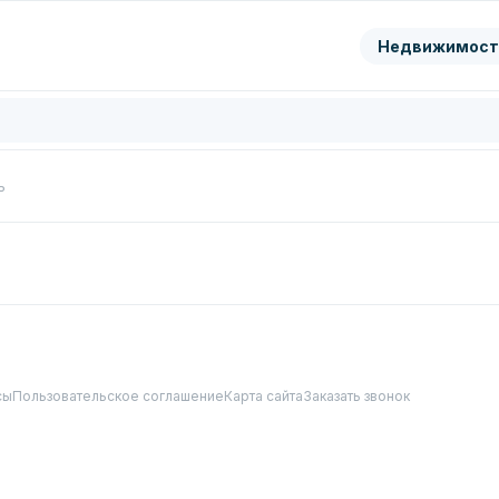
ранить
Недвижимост
цифры с картинки
Нажимая кнопку, вы даете согл
обработку
персональных да
Перезвонить мне
ь
сы
Пользовательское соглашение
Карта сайта
Заказать звонок