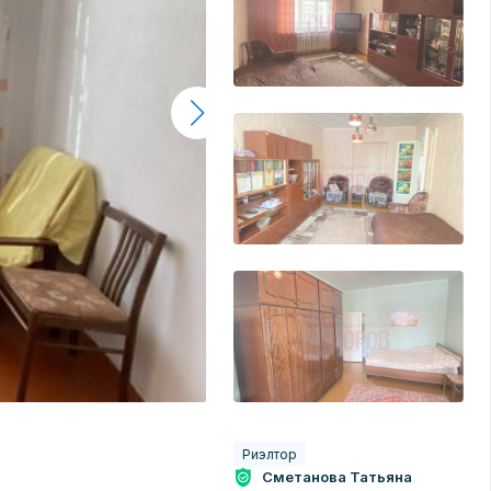
Риэлтор
Сметанова Татьяна