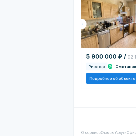
5 900 000 ₽ /
92 
Риэлтор
Сметанов
Подробнее об объекте
О сервисе
Отзывы
Услуги
Офи