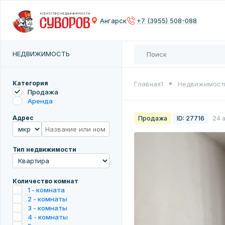
Контактны
Контактны
Сох
Ангарск
+7 (3955) 508-088
Введите 
Введите 
Количест
НЕДВИЖИМОСТЬ
Введите 
Введите 
Цена
Категория
Главная1
Недвижимост
Продажа
Аренда
Адрес
Продажа
ID: 27716
24 
Введите 
Тип недвижимости
Количество комнат
1 - комната
2 - комнаты
3 - комнаты
4 - комнаты