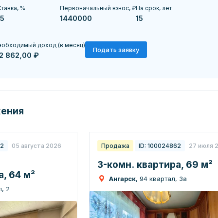
тавка, %
Первоначальный взнос, ₽
На срок, лет
обходимый доход (в месяц)
Подать заявку
12 862,00 ₽
жения
22
05 августа 2026
Продажа
ID: 100024862
27 июля 
3-комн. квартира, 69 м²
, 64 м²
Ангарск
, 94 квартал, 3а
, 2