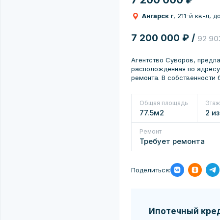
Ангарск г
, 211-й кв-л, д
7 200 000 ₽ /
92 90
Агентство Суворов, предла
расположденная по адресу:
ремонта. В собственности 
Общая площадь
Этаж
77.5м2
2 из
Ремонт
Требует ремонта
Поделиться:
Ипотечный кре