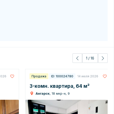
1
/
16
2026
Продажа
ID: 100024780
14 июля 2026
3-комн. квартира, 64 м²
Ангарск
, 18 мкр-н, 9