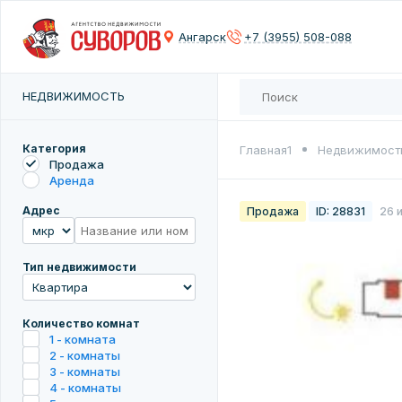
Контактны
Контактны
Сох
Ангарск
+7 (3955) 508-088
Введите 
Введите 
Количест
НЕДВИЖИМОСТЬ
Введите 
Введите 
Цена
Категория
Главная1
Недвижимост
Продажа
Аренда
Адрес
Продажа
ID: 28831
26 
Введите 
Тип недвижимости
Количество комнат
1 - комната
2 - комнаты
3 - комнаты
4 - комнаты