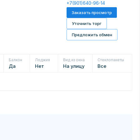
+7(901)640-96-14
Заказать просмотр
Уточнить торг
Предложить обмен
Балкон
Лоджия
Вид из окна
Стеклопакеты
Да
Нет
На улицу
Все