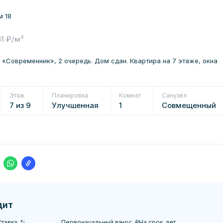
м 18
61 ₽/м²
 «Современник», 2 очередь. Дом сдан. Квартира на 7 этаже, окна
.
Этаж
Планировка
Комнат
Санузел
7 из 9
Улучшенная
1
Совмещенный
дит
тавка, %
Первоначальный взнос, ₽
На срок, лет