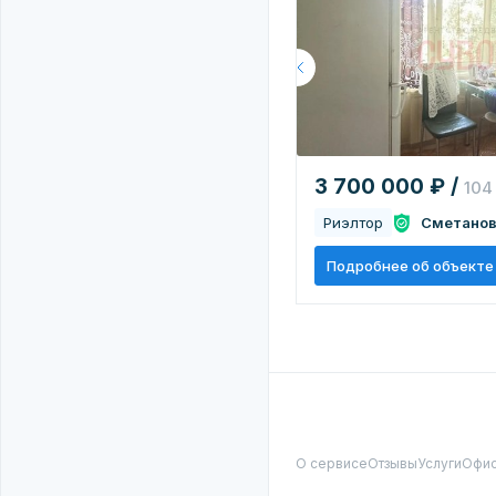
3 700 000 ₽ /
104
Риэлтор
Сметанов
Подробнее об объекте
О сервисе
Отзывы
Услуги
Офи