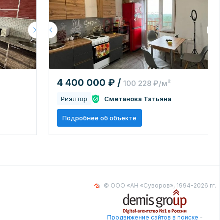
4 400 000 ₽ /
100 228 ₽/м²
Риэлтор
Сметанова Татьяна
Подробнее об объекте
© ООО «АН «Суворов», 1994-2026 гг.
Продвижение сайтов в поиске
-