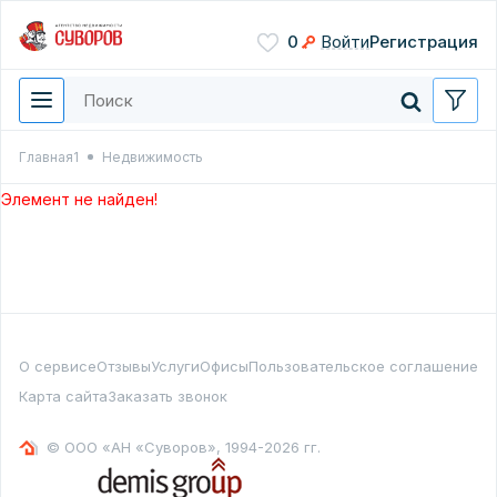
Сохранить
0
Войти
Регистрация
Введите цифры с картинки
Нажимая кнопку, вы даете
согласие на обработку
персональных данных
Главная1
Недвижимость
Перезвонить мне
Элемент не найден!
О сервисе
Отзывы
Услуги
Офисы
Пользовательское соглашение
Карта сайта
Заказать звонок
© ООО «АН «Суворов», 1994-2026 гг.