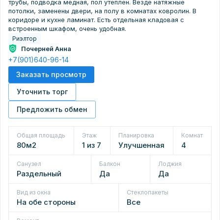
трубы, подводка медная, пол утеплен. Везде натяжные
потолки, заменены двери, на полу в комнатах ковролин. В
коридоре и кухне ламинат. Есть отдельная кладовая с
встроенным шкафом, очень удобная.
Риэлтор
Почерней Анна
+7(901)640-96-14
Заказать просмотр
Уточнить торг
Предложить обмен
Общая площадь
Этаж
Планировка
Комнат
80м2
1 из 7
Улучшенная
4
Санузел
Балкон
Лоджия
Раздельный
Да
Да
Вид из окна
Стеклопакеты
На обе стороны
Все