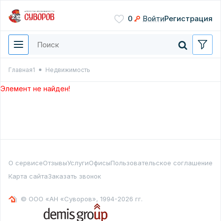
Сохранить
0
Войти
Регистрация
Введите цифры с картинки
Нажимая кнопку, вы даете
согласие на обработку
персональных данных
Главная1
Недвижимость
Перезвонить мне
Элемент не найден!
О сервисе
Отзывы
Услуги
Офисы
Пользовательское соглашение
Карта сайта
Заказать звонок
© ООО «АН «Суворов», 1994-2026 гг.