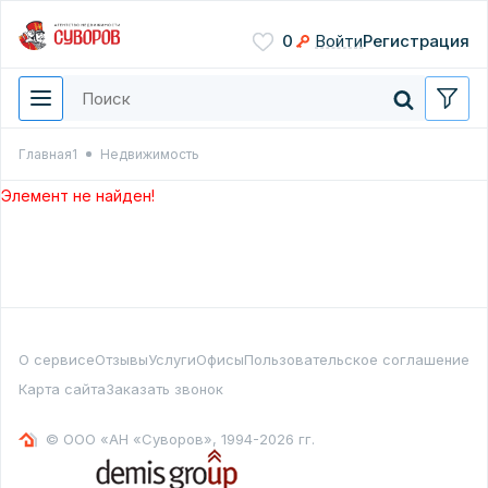
Сохранить
0
Войти
Регистрация
Введите цифры с картинки
Нажимая кнопку, вы даете
согласие на обработку
персональных данных
Главная1
Недвижимость
Перезвонить мне
Элемент не найден!
О сервисе
Отзывы
Услуги
Офисы
Пользовательское соглашение
Карта сайта
Заказать звонок
© ООО «АН «Суворов», 1994-2026 гг.