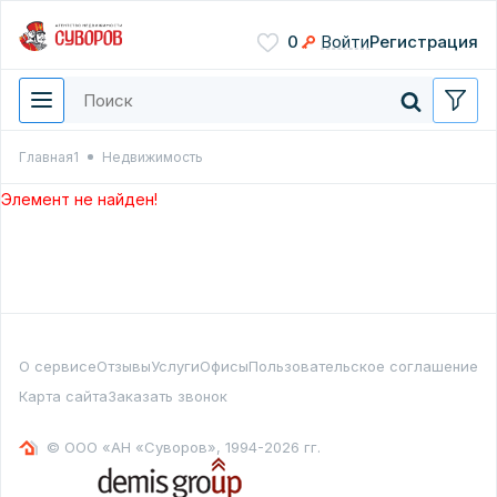
Сохранить
0
Войти
Регистрация
Введите цифры с картинки
Нажимая кнопку, вы даете
согласие на обработку
персональных данных
Главная1
Недвижимость
Перезвонить мне
Элемент не найден!
О сервисе
Отзывы
Услуги
Офисы
Пользовательское соглашение
Карта сайта
Заказать звонок
© ООО «АН «Суворов», 1994-2026 гг.