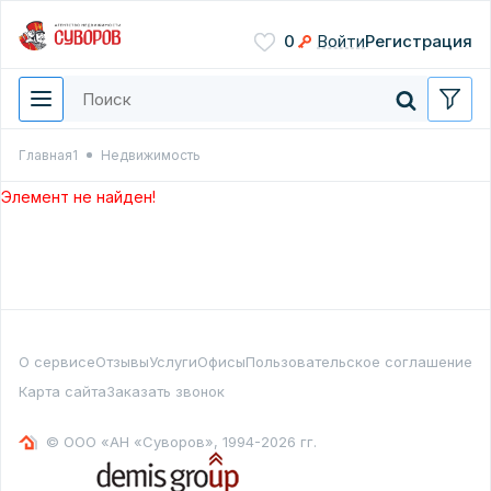
Сохранить
0
Войти
Регистрация
Введите цифры с картинки
Нажимая кнопку, вы даете
согласие на обработку
персональных данных
Главная1
Недвижимость
Перезвонить мне
Элемент не найден!
О сервисе
Отзывы
Услуги
Офисы
Пользовательское соглашение
Карта сайта
Заказать звонок
© ООО «АН «Суворов», 1994-2026 гг.