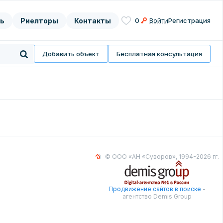
ь
Риелторы
Контакты
0
Войти
Регистрация
асие на
нных
Добавить объект
Бесплатная консультация
© ООО «АН «Суворов», 1994-2026 гг.
Продвижение сайтов в поиске
-
агентство Demis Group