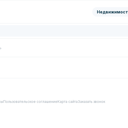
ранить
Недвижимост
цифры с картинки
Нажимая кнопку, вы даете согл
обработку
персональных да
Перезвонить мне
ь
сы
Пользовательское соглашение
Карта сайта
Заказать звонок