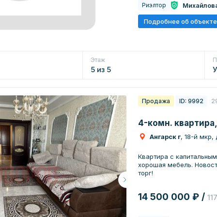
Михайлов
Риэлтор
Подробнее об объекте
Этаж
П
5 из 5
Продажа
ID: 9992
2
4-комн. квартира,
Ангарск г
, 18-й мкр,
Квартира с капитальным
хорошая мебель. Новост
торг!
14 500 000 ₽ /
11