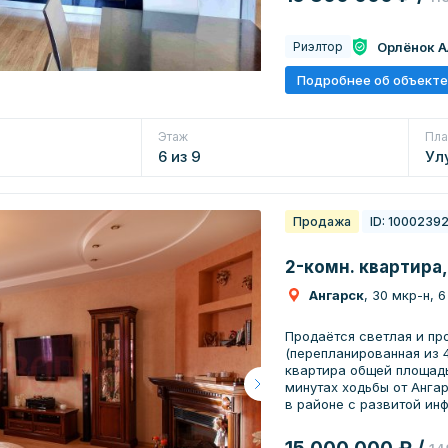
обеспечивает удобство 
современные стеклопак
гарантирует тепло и тишину в
Орлёнок 
Риэлтор
комнаты обеспечивают н
же, квартира расположе
Подробнее об объекте
востребованном районе 
вариантом для комфортной жизни. Отлич
доступность в любую ча
Этаж
Пла
остановки находятся ря
6 из 9
включая магазины, школ
Ул
упустите шанс стать вл
Продажа
ID: 1000239
2-комн. квартира,
Ангарск
, 30 мкр-н, 6
Продаётся светлая и пр
(перепланированная из 
квартира общей площадь
минутах ходьбы от Анга
в районе с развитой ин
магазины, рынок «Новый»
остановки общественног