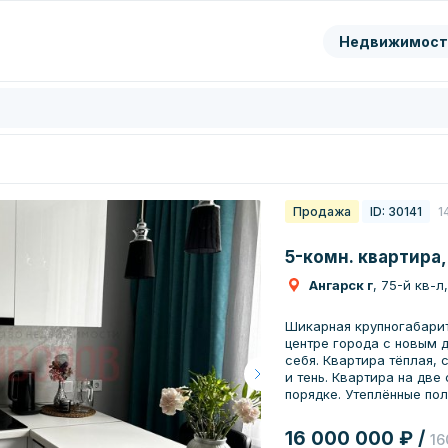
ранить
Недвижимост
цифры с картинки
Нажимая кнопку, вы даете согл
обработку
персональных да
Перезвонить мне
Продажа
ID: 30141
1
5-комн. квартира,
Ангарск г
, 75-й кв-л
Шикарная крупногабарит
центре города с новым
себя. Квартира тёплая, 
и тень. Квартира на две
порядке. Утеплённые пол
полов, но их не включаю
ПВХ, новые радиаторы, 
16 000 000 ₽ /
16
продуманная, в квартире