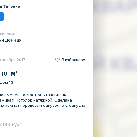
амнями от Сваровски, замки на
а Татьяна
деробных комнаты. Остается кухонный
еденная группа, камин и многое другое.
оложен с развитой
а №7, школа №37 -детский сад № 117, №74
нировка
о образования, спортивные клубы
БСМП, Медальянс и другие мед. центры
учшенная
азины, рынок "Новый" -кафе и рестораны
ги Вуги и д.р) -парк Семьи -развитая
 трамваи и автобусы, в т.ч. межгород) и
9 ноября 2017
В избранное
ости более 3 лет, подходит под любой вид
 30 лет на рынке недвижимости!
 101 м²
ть проведения сделки! Являемся
ми ведущих банков, поможем с подачей
 дом 13
ная мебель остается. Утановлены
ламинат. Потолок натяжной. Сделана
из комнат перенесли санузел, а в санузле
8 614 ₽/м²