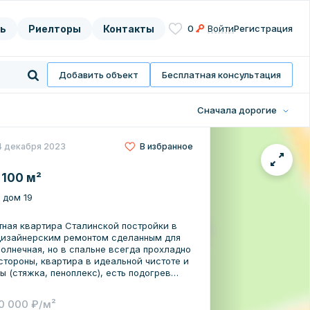
ь
Риелторы
Контакты
0
Войти
Регистрация
асие на
нных
Добавить объект
Бесплатная консультация
Сначала дорогие
4 декабря 2023
В избранное
 100 м²
, дом 19
ная квартира Сталинской постройки в
 дизайнерским ремонтом сделанным для
солнечная, но в спальне всегда прохладно
 стороны, квартира в идеальной чистоте и
ы (стяжка, пеноплекс), есть подогрев
т, так как в квартире всегда тепло, окна
проводка. Планировка очень удобная и
0 000 ₽/м²
 три спальни: -детская; -спальня;