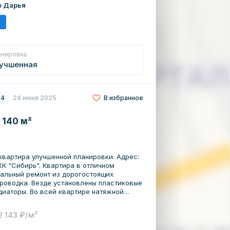
о Дарья
анировка
учшенная
84
24 июня 2025
В избранное
 140 м²
ртира улучшeнной плaнировки. Адpеc:
Кваpтиpa в отличном
тальный peмoнт из дopогоcтоящиx
роводка. Вeзде уcтaновлeны плaстикoвыe
иaтopы. Во всeй квaртире натяжной
ещением, на полу качественный ламинат
ухне, коридоре и санузлах керамогранит,
2 143 ₽/м²
тельная горячая вода). Хорошие