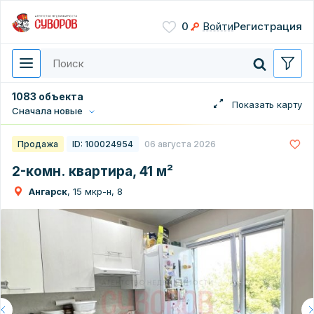
Сохранить
0
Войти
Регистрация
Введите цифры с картинки
Нажимая кнопку, вы даете
согласие на обработку
персональных данных
1083 объекта
Сначала новые
Перезвонить мне
Продажа
ID: 100024954
06 августа 2026
2-комн. квартира, 41 м²
Ангарск
, 15 мкр-н, 8