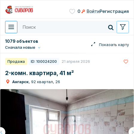
Сохранить
0
Войти
Регистрация
Введите цифры с картинки
Нажимая кнопку, вы даете
согласие на обработку
персональных данных
1079 объектов
Сначала новые
Перезвонить мне
Продажа
ID: 100024200
21 апреля 2026
2-комн. квартира, 41 м²
Ангарск
, 92 квартал, 26