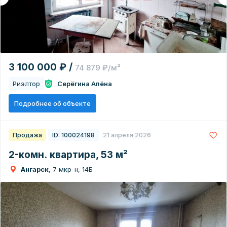
3 100 000 ₽ /
74 879 ₽/м²
Риэлтор
Серёгина Алёна
Подробнее об объекте
Продажа
ID: 100024198
21 апреля 2026
2-комн. квартира, 53 м²
Ангарск
, 7 мкр-н, 14Б