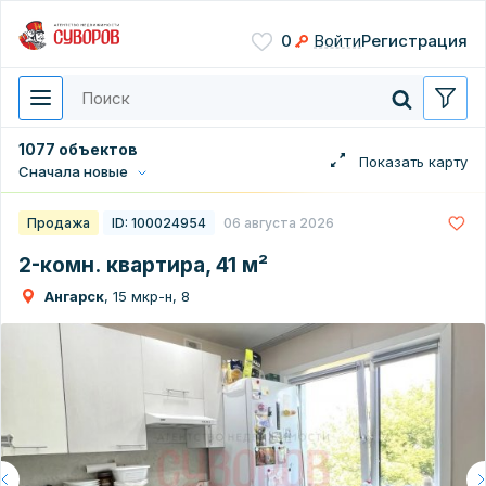
Сохранить
0
Войти
Регистрация
Введите цифры с картинки
Нажимая кнопку, вы даете
согласие на обработку
персональных данных
1077 объектов
Сначала новые
Перезвонить мне
Продажа
ID: 100024954
06 августа 2026
2-комн. квартира, 41 м²
Ангарск
, 15 мкр-н, 8