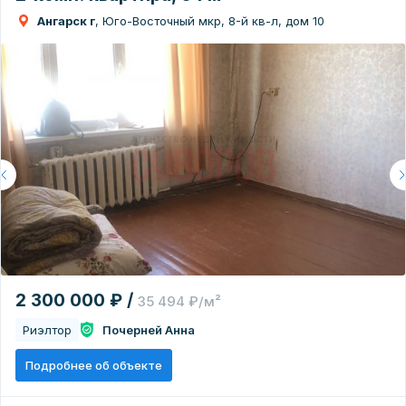
Ангарск г
, Юго-Восточный мкр, 8-й кв-л, дом 10
2 300 000 ₽ /
35 494 ₽/м²
Риэлтор
Почерней Анна
Подробнее об объекте