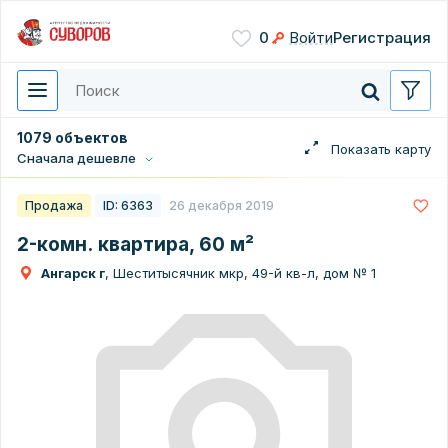
Сохранить
0
Войти
Регистрация
Введите цифры с картинки
Нажимая кнопку, вы даете
согласие на обработку
персональных данных
1079 объектов
Сначала дешевле
Перезвонить мне
Продажа
ID: 6363
26 декабря 2019
2-комн. квартира, 60 м²
Ангарск г
, Шеститысячник мкр, 49-й кв-л, дом № 1