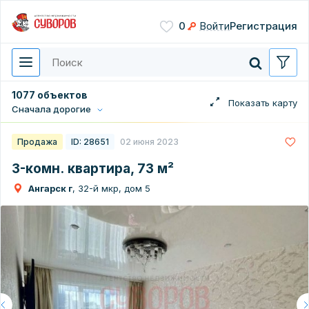
Сохранить
0
Войти
Регистрация
Введите цифры с картинки
Нажимая кнопку, вы даете
согласие на обработку
персональных данных
1077 объектов
Сначала дорогие
Перезвонить мне
Продажа
ID: 28651
02 июня 2023
3-комн. квартира, 73 м²
Ангарск г
, 32-й мкр, дом 5