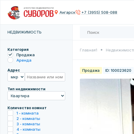
Контактны
Контактны
Сох
Ангарск
+7 (3955) 508-088
Введите 
Введите 
Количест
НЕДВИЖИМОСТЬ
Введите 
Введите 
Цена
Категория
Главная1
Недвижимост
Продажа
Аренда
Адрес
Продажа
ID: 100023620
Введите 
Тип недвижимости
Количество комнат
1 - комната
2 - комнаты
3 - комнаты
4 - комнаты