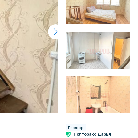
Риэлтор
Полторако Дарья