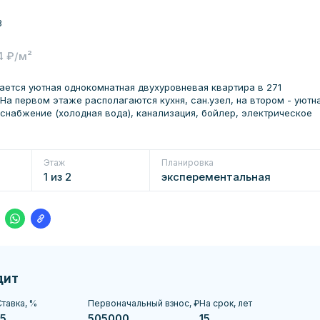
3
4 ₽/м²
ется уютная однокомнатная двухуровневая квартира в 271
 На первом этаже располагаются кухня, сан.узел, на втором - уютн
снабжение (холодная вода), канализация, бойлер, электрическое
Этаж
Планировка
1 из 2
эксперементальная
дит
тавка, %
Первоначальный взнос, ₽
На срок, лет