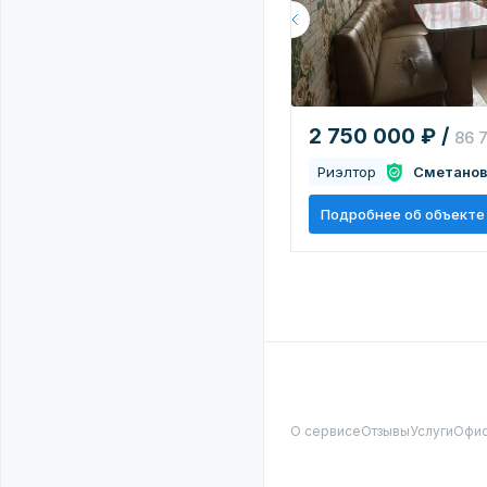
2 750 000 ₽ /
86 
Риэлтор
Сметанов
Подробнее об объекте
О сервисе
Отзывы
Услуги
Офи