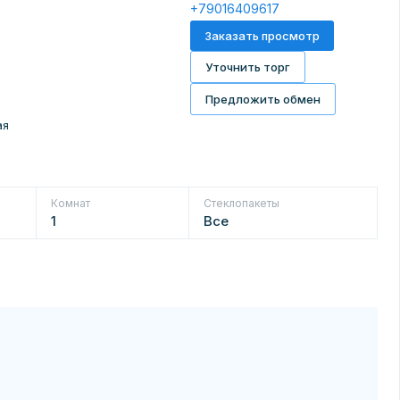
+79016409617
Заказать просмотр
Уточнить торг
Предложить обмен
ая
Комнат
Стеклопакеты
1
Все