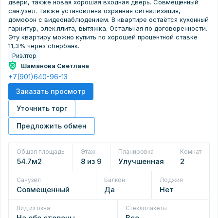
двери, также новая хорошая входная дверь. Совмещенный
сан.узел. Также установлена охранная сигнализация,
домофон с видеонаблюдением. В квартире остаётся кухонный
гарнитур, элек.плита, вытяжка. Остальная по договоренности.
Эту квартиру можно купить по хорошей процентной ставке
11,3% через сбербанк.
Риэлтор
Шаманова Светлана
+7(901)640-96-13
Заказать просмотр
Уточнить торг
Предложить обмен
Общая площадь
Этаж
Планировка
Комнат
54.7м2
8 из 9
Улучшенная
2
Санузел
Балкон
Лоджия
Совмещенный
Да
Нет
Вид из окна
Стеклопакеты
На обе стороны
Все