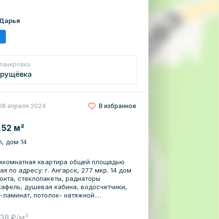
астливым обладателем этой
компания 30 лет на
 Дарья
ки на ипотеку
ланировка
рущёвка
08 апреля 2024
В избранное
 52 м²
л, дом 14
хкомнатная квартира общей площадью
ая по адресу: г. Ангарск, 277 мкр. 14 дом
онта, стеклопакеты, радиаторы
афель, душевая кабина, водосчетчики,
-ламинат, потолок- натяжной.
-ти этажного дома; • В собственности
венник); Ближайшая
538 ₽/м²