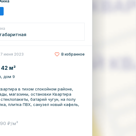
Анна
ая комната! Дорогой качественный
атор старые - чугун, окна на две
ый прожектор во двор. Электрика почти
а продается пустой, без мебели и
вка
габаритная
17 июня 2023
В избранное
 42 м²
л, дом 9
квартира в тихом спокойном районе,
ады, магазины, остановки Квартира
 стеклопакеты, батарей чугун, на полу
ка, плитка ПВХ, санузел новый кафель,
190 ₽/м²