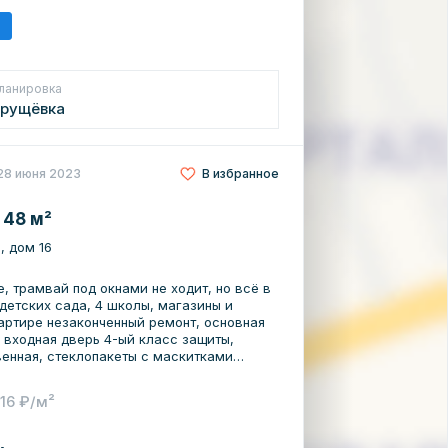
ланировка
рущёвка
28 июня 2023
В избранное
 48 м²
л, дом 16
, трамвай под окнами не ходит, но всё в
детских сада, 4 школы, магазины и
вартире незаконченный ремонт, основная
 входная дверь 4-ый класс защиты,
венная, стеклопакеты с маскитками
эскизам. таких нет ни в одной квартире,
ремя стиль. Счетчики установлены в 2019
116 ₽/м²
на кухне новый (фанера 18 мм осина),
анной (газобетон), а полы керамзитно-
 В санузле инсталляция с подвесным