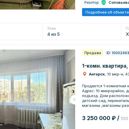
Соловьев
Риэлтор
Подробнее об объекте
Этаж
П
4 из 5
Х
Продажа
ID: 1000249
1-комн. квартира,
Ангарск
, 10 мкр-н, 4
Продается 1-комнатная 
Адрес: 10 микрорайон, д
подъезд. Дом расположен с развитой инфраструктурой: - школа ,
детский сад, перинатал
магазины ,магазины раз
Малина, Чучвара) -ТД "Г
дополнительного образо
3 250 000 ₽ /
100
трамваи и автобусы, в т
взрослый собственник, 