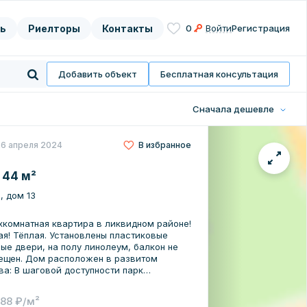
ь
Риелторы
Контакты
0
Войти
Регистрация
асие на
нных
Добавить объект
Бесплатная консультация
Сначала дешевле
26 апреля 2024
В избранное
 44 м²
л, дом 13
хкомнатная квартира в ликвидном районе!
овлены пластиковые
ые двери, на полу линолеум, балкон не
и парк
ольственные магазины; Детские сады и
 Поликлинники; Остановки общественного
588 ₽/м²
 и МЕЖГОРОД) Обязательно звоните! Не