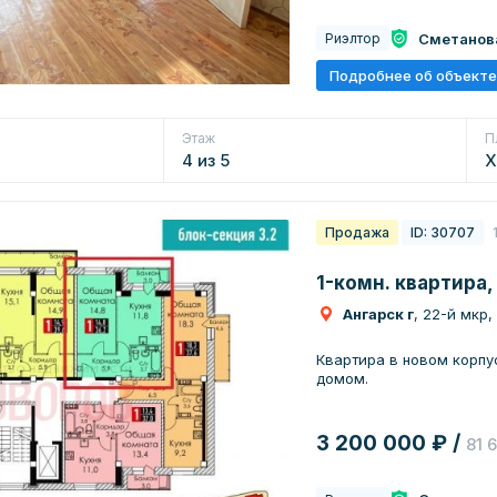
Сметанов
Риэлтор
Подробнее об объекте
Этаж
П
4 из 5
Х
Продажа
ID: 30707
1-комн. квартира,
Ангарск г
, 22-й мкр,
Квартира в новом корпу
домом.
3 200 000 ₽ /
81 