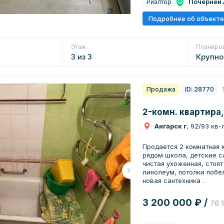
Почерней 
Риэлтор
унитазом, большая ванн
полотенцесушитель, ради
Подробнее об объекте
стороны, балкон, и личн
вся проложена. Квартир
техники.
Этаж
Планиро
3 из 3
Крупно
Продажа
ID: 28770
2-комн. квартира,
Ангарск г
, 92/93 кв-
Продается 2 комнатная 
рядом школа, детские с
чистая ухоженная, стоят
линолеум, потолки побел
новая сантехника .
3 200 000 ₽ /
76 