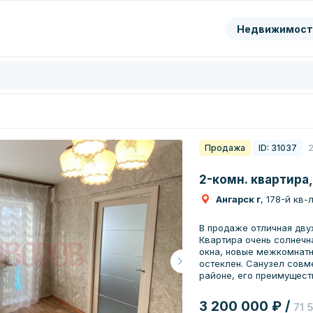
ранить
Недвижимост
цифры с картинки
Нажимая кнопку, вы даете согл
обработку
персональных да
Перезвонить мне
Продажа
ID: 31037
2-комн. квартира,
Ангарск г
, 178-й кв-
В продаже отличная дву
Квартира очень солнечная! Тёплая. Устан
окна, новые межкомнатн
остеклен. Санузел совмещен. Дом расположен в развитом
районе, его преимущества: В шаговой доступност
"Современник" ; Продов
школы; ТЦ "Фестиваль";
3 200 000 ₽ /
71 
транспорта(В том числе