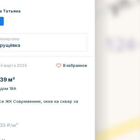
а Татьяна
ланировка
рущёвка
14 марта 2024
В избранное
 39 м²
 дом 18А
се ЖК Современник, окна на сквер за
633 ₽/м²