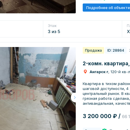
Подробнее об объекте
Этаж
П
3 из 5
Х
Продажа
ID: 28864
2-комн. квартира,
Ангарск г
, 120-й кв-
Квартира в тихом районе
шаговой доступности, 4 
центральный рынок. В к
грязная работа сделана,
антивандальная, качест
сетками по собственным 
удобно мыть, и в тоже в
3 200 000 ₽ /
66 
году. Пол в коридоре и 
новые стены туалета и в
цементная стяжка 7 см.