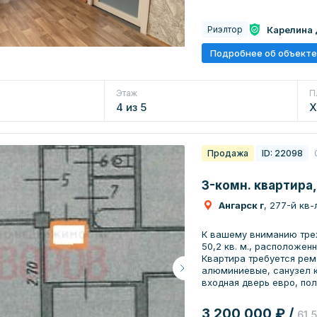
упустите шанс стать сч
замечательной и уютной квартиры! Наша 
Карелина
Риэлтор
рынке недвижимости! Гарантируем безопасность проведения
сделки! Являемся официальными партнёрами ведущих банков,
Подробнее об объекте
поможем с подачей заяв
Этаж
П
4 из 5
Х
Продажа
ID: 22098
3-комн. квартира,
Ангарск г
, 277-й кв-
К вашему вниманию тре
50,2 кв. м., расположенн
Квартира требуется рем
алюминиевые, санузел к
входная дверь евро, пол
Особенности: • 2 этаж 5
более 5 лет (1 взрослый собст
3 200 000 ₽ /
61 