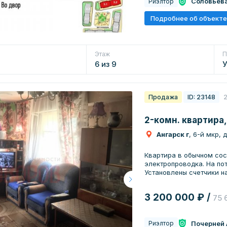
Соловьев
Риэлтор
Подробнее об объекте
Этаж
П
6 из 9
Продажа
ID: 23148
2-комн. квартира,
Ангарск г
, 6-й мкр, 
Квартира в обычном сос
электропроводка. На пот
Установлены счетчики на
3 200 000 ₽ /
75 
Почерней 
Риэлтор