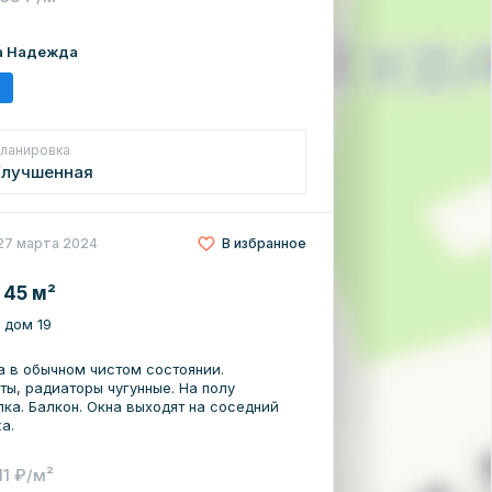
ктовые магазины; • Детский сад; •
Остановка общественного транспорта.
ира ждёт своего владельца! Наша
а Надежда
ке недвижимости! Гарантирует
ия сделки! Являемся официальными
ков, поможем с подачей заявки на
ланировка
Улучшенная
27 марта 2024
В избранное
 45 м²
, дом 19
а в обычном чистом состоянии.
ты, радиаторы чугунные. На полу
ка. Балкон. Окна выходят на соседний
а.
11 ₽/м²