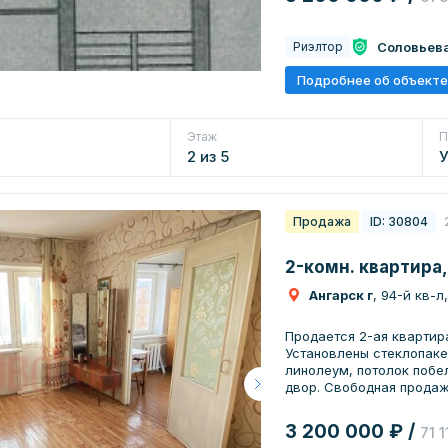
инфраструктура: • Проду
Спортзалы; • Школа; • 
Уютная и светлая кварт
Соловьев
Риэлтор
компания 30 лет на рын
безопасность проведен
Подробнее об объекте
партнёрами ведущих бан
ипотеку!
Этаж
П
2 из 5
Продажа
ID: 30804
2-комн. квартира,
Ангарск г
, 94-й кв-л
Продается 2-ая квартир
Установлены стеклопаке
линолеум, потолок побел
двор. Свободная продаж
3 200 000 ₽ /
71 1