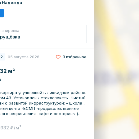
а Надежда
ланировка
рущёвка
32
05 августа 2026
В избранное
 32 м²
3
квартира улучшенной в ликвидном районе.
ом 43. Установлены стеклопакеты. Чистый
ьный центр -БСМП -продовольственные
ного направления -кафе и рестораны (
ефест", кинотеатр Родина -центры
вания -развитая транспортная развязка (
 932 ₽/м²
.ч. межгород) и многое другое. Один
в собственности более 3 лет, подходит