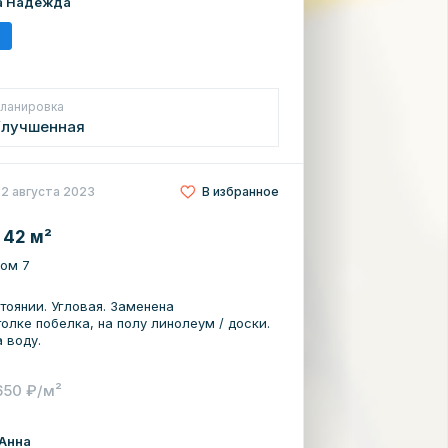
а Надежда
ланировка
Улучшенная
22 августа 2023
В избранное
 42 м²
дом 7
тоянии. Угловая. Заменена
олке побелка, на полу линолеум / доски.
 воду.
650 ₽/м²
Анна